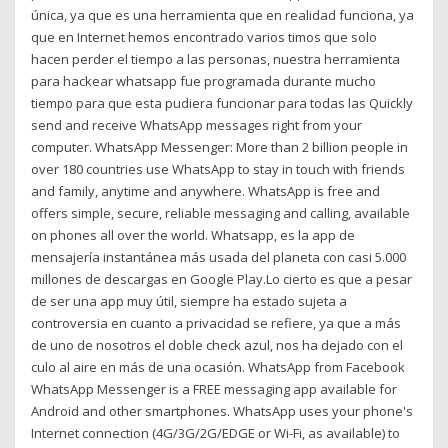
única, ya que es una herramienta que en realidad funciona, ya
que en Internet hemos encontrado varios timos que solo
hacen perder el tiempo a las personas, nuestra herramienta
para hackear whatsapp fue programada durante mucho
tiempo para que esta pudiera funcionar para todas las Quickly
send and receive WhatsApp messages right from your
computer. WhatsApp Messenger: More than 2 billion people in
over 180 countries use WhatsApp to stay in touch with friends
and family, anytime and anywhere. WhatsApp is free and
offers simple, secure, reliable messaging and calling, available
on phones all over the world. Whatsapp, es la app de
mensajería instantánea más usada del planeta con casi 5.000
millones de descargas en Google Play.Lo cierto es que a pesar
de ser una app muy útil, siempre ha estado sujeta a
controversia en cuanto a privacidad se refiere, ya que a más
de uno de nosotros el doble check azul, nos ha dejado con el
culo al aire en más de una ocasión. WhatsApp from Facebook
WhatsApp Messenger is a FREE messaging app available for
Android and other smartphones. WhatsApp uses your phone's
Internet connection (4G/3G/2G/EDGE or Wi-Fi, as available) to