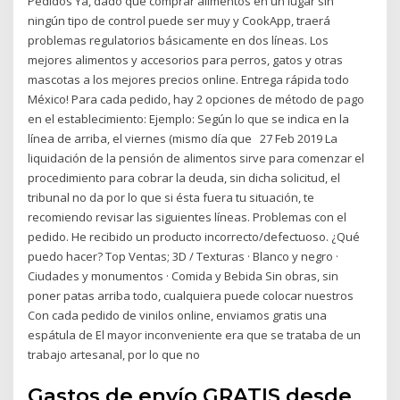
Pedidos Ya, dado que comprar alimentos en un lugar sin
ningún tipo de control puede ser muy y CookApp, traerá
problemas regulatorios básicamente en dos líneas. Los
mejores alimentos y accesorios para perros, gatos y otras
mascotas a los mejores precios online. Entrega rápida todo
México! Para cada pedido, hay 2 opciones de método de pago
en el establecimiento: Ejemplo: Según lo que se indica en la
línea de arriba, el viernes (mismo día que 27 Feb 2019 La
liquidación de la pensión de alimentos sirve para comenzar el
procedimiento para cobrar la deuda, sin dicha solicitud, el
tribunal no da por lo que si ésta fuera tu situación, te
recomiendo revisar las siguientes líneas. Problemas con el
pedido. He recibido un producto incorrecto/defectuoso. ¿Qué
puedo hacer? Top Ventas; 3D / Texturas · Blanco y negro ·
Ciudades y monumentos · Comida y Bebida Sin obras, sin
poner patas arriba todo, cualquiera puede colocar nuestros
Con cada pedido de vinilos online, enviamos gratis una
espátula de El mayor inconveniente era que se trataba de un
trabajo artesanal, por lo que no
Gastos de envío GRATIS desde