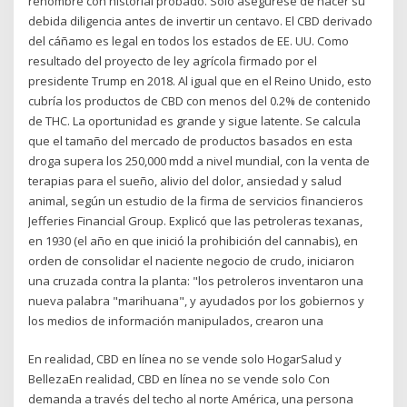
renombre con historial probado. Sólo asegúrese de hacer su
debida diligencia antes de invertir un centavo. El CBD derivado
del cáñamo es legal en todos los estados de EE. UU. Como
resultado del proyecto de ley agrícola firmado por el
presidente Trump en 2018. Al igual que en el Reino Unido, esto
cubría los productos de CBD con menos del 0.2% de contenido
de THC. La oportunidad es grande y sigue latente. Se calcula
que el tamaño del mercado de productos basados en esta
droga supera los 250,000 mdd a nivel mundial, con la venta de
terapias para el sueño, alivio del dolor, ansiedad y salud
animal, según un estudio de la firma de servicios financieros
Jefferies Financial Group. Explicó que las petroleras texanas,
en 1930 (el año en que inició la prohibición del cannabis), en
orden de consolidar el naciente negocio de crudo, iniciaron
una cruzada contra la planta: "los petroleros inventaron una
nueva palabra "marihuana", y ayudados por los gobiernos y
los medios de información manipulados, crearon una
En realidad, CBD en línea no se vende solo HogarSalud y
BellezaEn realidad, CBD en línea no se vende solo Con
demanda a través del techo al norte América, una persona