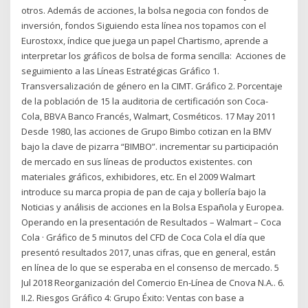
otros. Además de acciones, la bolsa negocia con fondos de
inversión, fondos Siguiendo esta línea nos topamos con el
Eurostoxx, índice que juega un papel Chartismo, aprende a
interpretar los gráficos de bolsa de forma sencilla: Acciones de
seguimiento a las Líneas Estratégicas Gráfico 1.
Transversalización de género en la CIMT. Gráfico 2. Porcentaje
de la población de 15 la auditoria de certificación son Coca-
Cola, BBVA Banco Francés, Walmart, Cosméticos. 17 May 2011
Desde 1980, las acciones de Grupo Bimbo cotizan en la BMV
bajo la clave de pizarra “BIMBO”. incrementar su participación
de mercado en sus líneas de productos existentes. con
materiales gráficos, exhibidores, etc. En el 2009 Walmart
introduce su marca propia de pan de caja y bollería bajo la
Noticias y análisis de acciones en la Bolsa Española y Europea.
Operando en la presentación de Resultados – Walmart – Coca
Cola · Gráfico de 5 minutos del CFD de Coca Cola el día que
presentó resultados 2017, unas cifras, que en general, están
en línea de lo que se esperaba en el consenso de mercado. 5
Jul 2018 Reorganización del Comercio En-Línea de Cnova N.A.. 6.
II.2. Riesgos Gráfico 4: Grupo Éxito: Ventas con base a