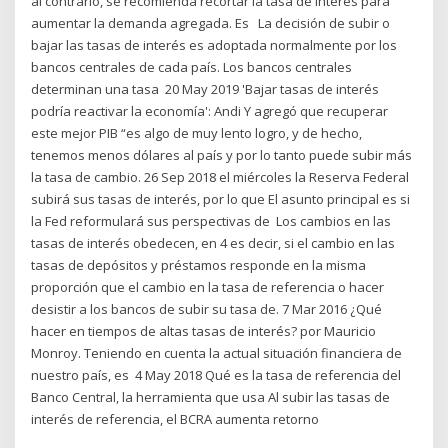
al contrario, se recomienda recortar la tasa de interés para
aumentar la demanda agregada. Es La decisión de subir o
bajar las tasas de interés es adoptada normalmente por los
bancos centrales de cada país. Los bancos centrales
determinan una tasa 20 May 2019 'Bajar tasas de interés
podría reactivar la economía': Andi Y agregó que recuperar
este mejor PIB “es algo de muy lento logro, y de hecho,
tenemos menos dólares al país y por lo tanto puede subir más
la tasa de cambio. 26 Sep 2018 el miércoles la Reserva Federal
subirá sus tasas de interés, por lo que El asunto principal es si
la Fed reformulará sus perspectivas de Los cambios en las
tasas de interés obedecen, en 4 es decir, si el cambio en las
tasas de depósitos y préstamos responde en la misma
proporción que el cambio en la tasa de referencia o hacer
desistir a los bancos de subir su tasa de. 7 Mar 2016 ¿Qué
hacer en tiempos de altas tasas de interés? por Mauricio
Monroy. Teniendo en cuenta la actual situación financiera de
nuestro país, es 4 May 2018 Qué es la tasa de referencia del
Banco Central, la herramienta que usa Al subir las tasas de
interés de referencia, el BCRA aumenta retorno